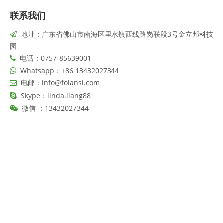
联系我们
地址：广东省佛山市南海区里水镇西线路岗联段3号金立邦科技

园
电话：0757-85639001

Whatsapp：+86 13432027344

电邮：
info@folansi.com

Skype：linda.liang88

13432027344

微信 ：