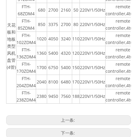
FTH-
remote
680
2700
2160
50
220V/1/50Hz
68ZDM4
controller,4tub
FTH-
remote
850
3375
2700
80
220V/1/50Hz
天花
85ZDM4
controller,4tub
板和
FTH-
remote
1020
4050
3240
110
220V/1/50Hz
地板
102ZDM4
controller,4tub
类型
FTH-
remote
风机
1360
5400
4320
120
220V/1/50Hz
136ZDM4
controller,4tub
盘管
FTH-
remote
(4
管
)
1700
6750
5400
150
220V/1/50Hz
170ZDM4
controller,4tub
FTH-
remote
2040
8100
6480
170
220V/1/50Hz
204ZDM4
controller,4tub
FTH-
remote
2380
9450
7560
188
220V/1/50Hz
238ZDM4
controller,4tub
上一条:
下一条: