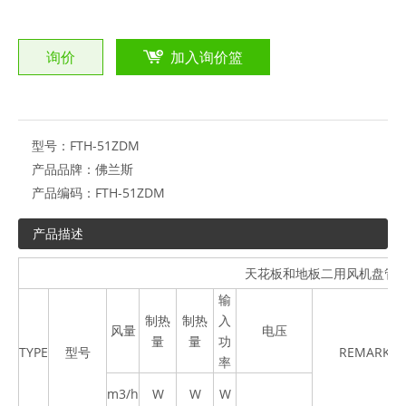
询价
加入询价篮
型号：
FTH-51ZDM
产品品牌：
佛兰斯
产品编码：
FTH-51ZDM
产品描述
天花板和地板二用风机盘管
输
制热
制热
入
风量
电压
量
量
功
TYPE
型号
REMARK
率
m
3
/h
W
W
W