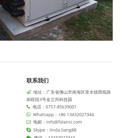
联系我们
地址：广东省佛山市南海区里水镇西线路

岗联段3号金立邦科技园
电话：0757-85639001

Whatsapp：+86 13432027344

电邮：
info@folansi.com

Skype：linda.liang88

13432027344

微信 ：